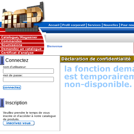
|
|
|
|
Accueil
Profil corporatif
Services
Nouvelles
Pour nou
Bienvenue
Connectez
nom d'utilisateur:
mot de passe:
Inscription
Veuillez prendre le temps de vous
inscrire et d'accéder à notre catalogue
de produits.