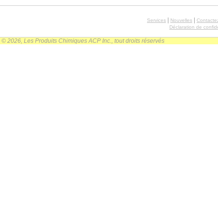
|
|
Services
Nouvelles
Contacte
Déclaration de confide
© 2026, Les Produits Chimiques ACP Inc., tout droits réservés