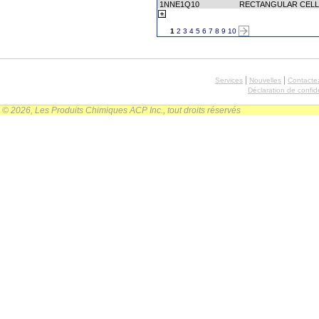
1NNE1Q10
RECTANGULAR CELL
1
2
3
4
5
6
7
8
9
10
|
|
Services
Nouvelles
Contacte
Déclaration de confide
© 2026, Les Produits Chimiques ACP Inc., tout droits réservés