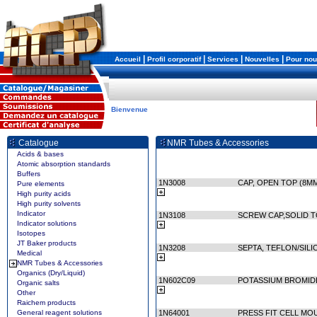
|
|
|
|
Accueil
Profil corporatif
Services
Nouvelles
Pour nou
Bienvenue
Catalogue
NMR Tubes & Accessories
Acids & bases
Atomic absorption standards
Buffers
1N3008
CAP, OPEN TOP (8MM
Pure elements
High purity acids
High purity solvents
Indicator
1N3108
SCREW CAP,SOLID T
Indicator solutions
Isotopes
JT Baker products
1N3208
SEPTA, TEFLON/SILI
Medical
NMR Tubes & Accessories
Organics (Dry/Liquid)
1N602C09
POTASSIUM BROMIDE
Organic salts
Other
Raichem products
General reagent solutions
1N64001
PRESS FIT CELL MOU