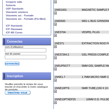
Inorganic salts
Solvents
USP Standards
1N651001
MAGNETIC SAMPLE 
Volumetric solutions
Volumetric sol. - Formalin
Volumetric sol. - Formalin (Pre-filled)
1N65500
WIG-L-BUG GRINDIN
ICP Standards
ICP Glassware
1NE370A
VESPEL PLUG
ICP MS Cones
Connectez
1NE371
EXTRACTION ROD F
nom d'utilisateur:
mot de passe:
1NE37264.2
GEL PRESS COMPLE
1NEUP5GT7
5MM GEL SAMPLE N
Inscription
1NNE1.7
1.7MM MICRO NMR CA
Veuillez prendre le temps de vous
inscrire et d'accéder à notre catalogue
1NNE10PT6
NMR TUBE,(150 X 10 
de produits.
1NNE10PT6EP25
10MM O.D. PULSE